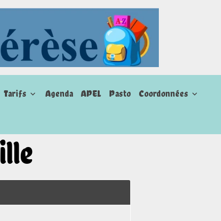
Tarifs
Agenda
APEL
Pasto
Coordonnées
lle