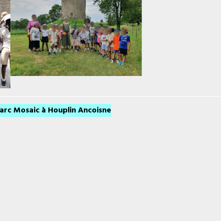
arc Mosaic à Houplin Ancoisne