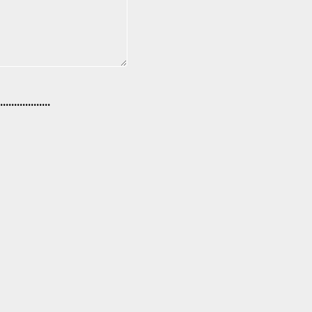
..................