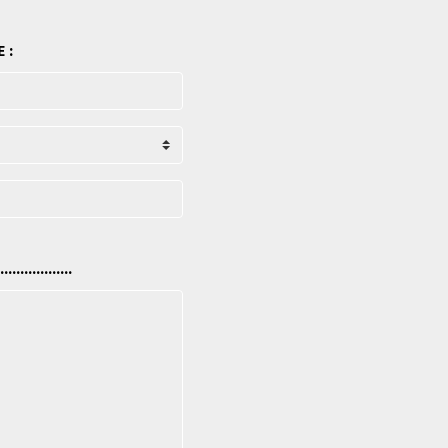
 :
..................